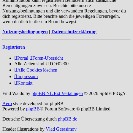
Administration kann registrierten Benutzern auch zusätzliche
Berechtigungen zuweisen. Beachte bitte unsere
Nutzungsbedingungen und die verwandten Regelungen, bevor du
dich registrierst. Bitte beachte auch die jeweiligen Forenregeln,
wenn du dich in diesem Board bewegst.
Nutzungsbedingungen
|
Datenschutzerklärung
Registrieren
Portal
Foren-Übersicht
Alle Zeiten sind
UTC+02:00
Alle Cookies löschen
Impressum
Kontakt
Find Waldo by
phpBB NL Ext Vertalingen
© 2026 SpIdErPiGgY
Aero
style developed for phpBB
Powered by
phpBB
® Forum Software © phpBB Limited
Deutsche Übersetzung durch
phpBB.de
Header illustrations by
Vlad Gerasimov