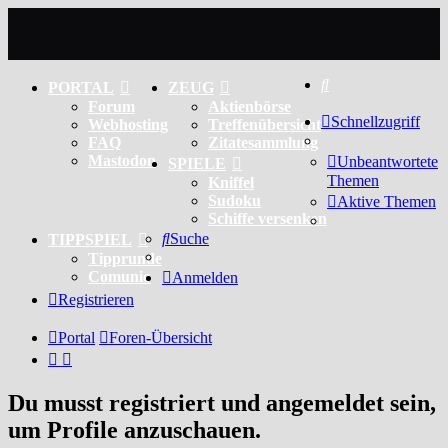
Suche
PORTAL
ZEUG
Forum
Aktienbörse
Schnellzugriff
Webhosting
Treffenübersicht
FAQ
Zitatesammlung
Mastodon
Unbeantwortete
SPIELE
Themen
Kniffel
Sudoku
Aktive Themen
Schiffe versenken
Suche
TIPPSPIEL
Tipprunde
Comunio
Anmelden
Registrieren
Portal
Foren-Übersicht
Du musst registriert und angemeldet sein,
um Profile anzuschauen.