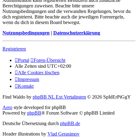
Administration kann registrierten Benutzern auch zusätzliche
Berechtigungen zuweisen. Beachte bitte unsere
Nutzungsbedingungen und die verwandten Regelungen, bevor du
dich registrierst. Bitte beachte auch die jeweiligen Forenregeln,
wenn du dich in diesem Board bewegst.
Nutzungsbedingungen
|
Datenschutzerklärung
Registrieren
Portal
Foren-Übersicht
Alle Zeiten sind
UTC+02:00
Alle Cookies löschen
Impressum
Kontakt
Find Waldo by
phpBB NL Ext Vertalingen
© 2026 SpIdErPiGgY
Aero
style developed for phpBB
Powered by
phpBB
® Forum Software © phpBB Limited
Deutsche Übersetzung durch
phpBB.de
Header illustrations by
Vlad Gerasimov