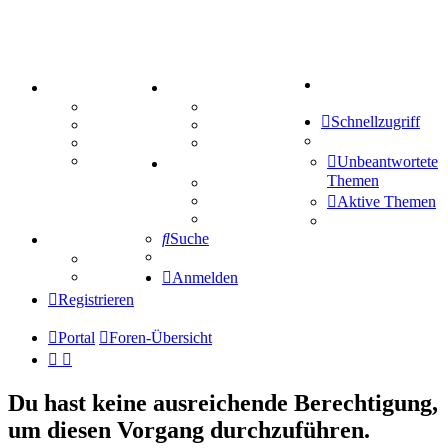
Suche
PORTAL
ZEUG
Forum
Aktienbörse
Schnellzugriff
Webhosting
Treffenübersicht
FAQ
Zitatesammlung
Mastodon
Unbeantwortete
SPIELE
Themen
Kniffel
Sudoku
Aktive Themen
Schiffe versenken
Suche
TIPPSPIEL
Tipprunde
Comunio
Anmelden
Registrieren
Portal
Foren-Übersicht
Du hast keine ausreichende Berechtigung,
um diesen Vorgang durchzuführen.