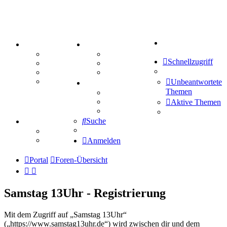
Suche
PORTAL
ZEUG
Forum
Aktienbörse
Schnellzugriff
Webhosting
Treffenübersicht
FAQ
Zitatesammlung
Mastodon
Unbeantwortete
SPIELE
Themen
Kniffel
Sudoku
Aktive Themen
Schiffe versenken
Suche
TIPPSPIEL
Tipprunde
Comunio
Anmelden
Portal
Foren-Übersicht
Samstag 13Uhr - Registrierung
Mit dem Zugriff auf „Samstag 13Uhr“
(„https://www.samstag13uhr.de“) wird zwischen dir und dem