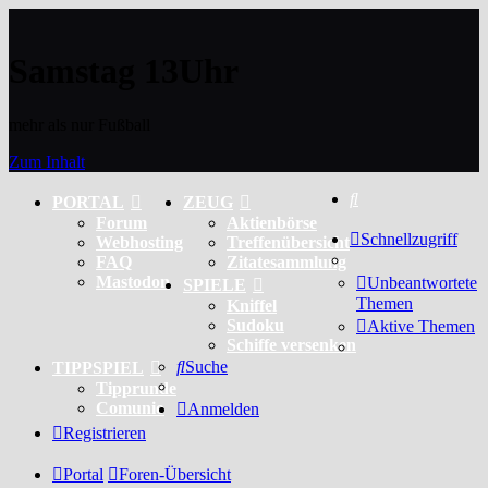
Samstag 13Uhr
mehr als nur Fußball
Zum Inhalt
Suche
PORTAL
ZEUG
Forum
Aktienbörse
Schnellzugriff
Webhosting
Treffenübersicht
FAQ
Zitatesammlung
Mastodon
Unbeantwortete
SPIELE
Themen
Kniffel
Sudoku
Aktive Themen
Schiffe versenken
Suche
TIPPSPIEL
Tipprunde
Comunio
Anmelden
Registrieren
Portal
Foren-Übersicht