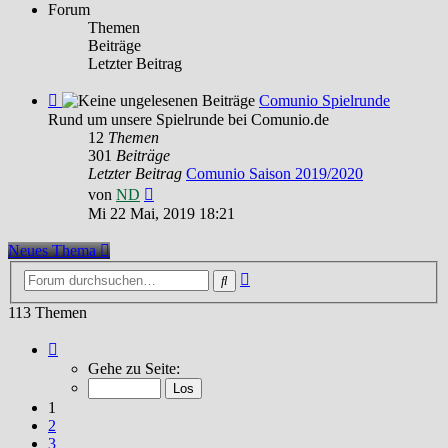
Forum
Themen
Beiträge
Letzter Beitrag
Feed
Comunio Spielrunde
-
Rund um unsere Spielrunde bei Comunio.de
Comunio
12
Themen
Spielrunde
301
Beiträge
Letzter Beitrag
Comunio Saison 2019/2020
Neuester
von
ND
Beitrag
Mi 22 Mai, 2019 18:21
Neues Thema
Erweiterte
Suche
Suche
113 Themen
Seite
1
Gehe zu Seite:
von
8
1
2
3