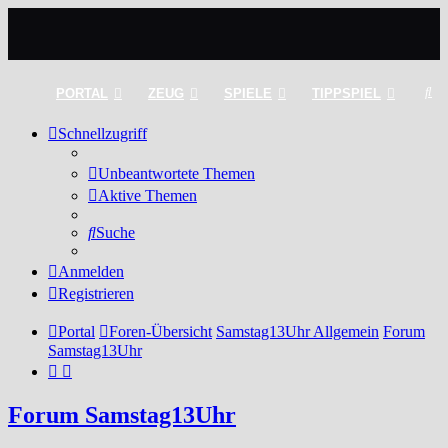
Su
PORTAL
ZEUG
SPIELE
TIPPSPIEL
Schnellzugriff
Unbeantwortete Themen
Aktive Themen
Suche
Anmelden
Registrieren
Portal
Foren-Übersicht
Samstag13Uhr Allgemein
Forum
Samstag13Uhr
Forum Samstag13Uhr