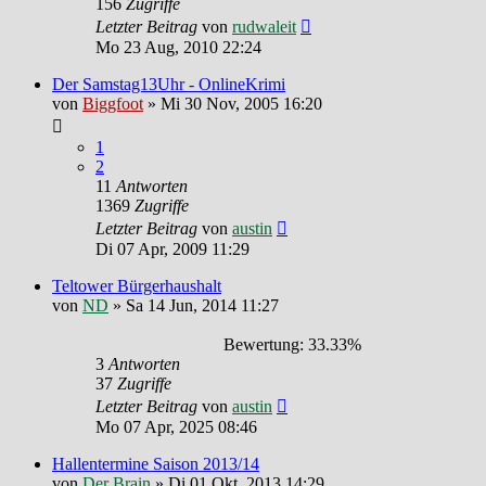
156
Zugriffe
Letzter Beitrag
von
rudwaleit
Mo 23 Aug, 2010 22:24
Der Samstag13Uhr - OnlineKrimi
von
Biggfoot
»
Mi 30 Nov, 2005 16:20
1
2
11
Antworten
1369
Zugriffe
Letzter Beitrag
von
austin
Di 07 Apr, 2009 11:29
Teltower Bürgerhaushalt
von
ND
»
Sa 14 Jun, 2014 11:27
Bewertung: 33.33%
3
Antworten
37
Zugriffe
Letzter Beitrag
von
austin
Mo 07 Apr, 2025 08:46
Hallentermine Saison 2013/14
von
Der Brain
»
Di 01 Okt, 2013 14:29