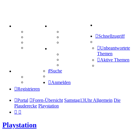
Suche
PORTAL
ZEUG
Forum
Aktienbörse
Schnellzugriff
Webhosting
Treffenübersicht
FAQ
Zitatesammlung
Mastodon
Unbeantwortete
SPIELE
Themen
Kniffel
Sudoku
Aktive Themen
Schiffe versenken
Suche
TIPPSPIEL
Tipprunde
Comunio
Anmelden
Registrieren
Portal
Foren-Übersicht
Samstag13Uhr Allgemein
Die
Plauderecke
Playstation
Playstation