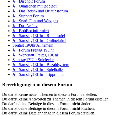
↳ Discgolf Forum
↳ Quatschen mit BobBot
↳ Das Reise- und Urlaubsforum
↳ Support Forum
↳ Spaß, Fun und Witziges
↳ Das Archiv
↳ BobBot informiert
↳ Samstag13Uhr - Rollenspiel
↳ Samstag13Uhr - Onlinekrimi
Freitag 19Uhr Allgemein
↳ Forum Freitag 19Uhr
↳ Werkstatt Freitag 19Uhr
Samstag13Uhr Spielecke
↳ Samstag13Uhr - Bezahlsystem
↳ Samstag13Uhr - Spielhalle
↳ Samstag13Uhr - Tipprunden
Berechtigungen in diesem Forum
Du darfst
keine
neuen Themen in diesem Forum erstellen.
Du darfst
keine
Antworten zu Themen in diesem Forum erstellen.
Du darfst deine Beiträge in diesem Forum
nicht
ändern.
Du darfst deine Beiträge in diesem Forum
nicht
löschen.
Du darfst
keine
Dateianhänge in diesem Forum erstellen.