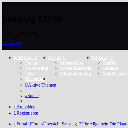
Samstag 13Uhr
mehr als nur Fußball
Zum Inhalt
PORTAL
ZEUG
SPIELE
Forum
Aktienbörse
Kniffel
Webhosting
Treffenübersicht
Sudoku
FAQ
Zitatesammlung
Schiffe vers
Mastodon
Aktive Themen
Suche
Anmelden
Registrieren
Portal
Foren-Übersicht
Samstag13Uhr Allgemein
Die Plaud