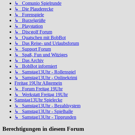
↳ Comunio Spielrunde
↳ Die Plauderecke
↳ Forenspiele
↳ Burzelgrüße
↳ Playstation
↳ Discgolf Forum
↳ Quatschen mit BobBot
↳ Das Reise- und Urlaubsforum
↳ Support Forum
↳ Spaß, Fun und Witziges
↳ Das Archiv
↳ BobBot informiert
↳ Samstag13Uhr - Rollenspiel
↳ Samstag13Uhr - Onlinekrimi
Freitag 19Uhr Allgemein
↳ Forum Freitag 19Uhr
↳ Werkstatt Freitag 19Uhr
Samstag13Uhr Spielecke
↳ Samstag13Uhr - Bezahlsystem
↳ Samstag13Uhr - Spielhalle
↳ Samstag13Uhr - Tipprunden
Berechtigungen in diesem Forum