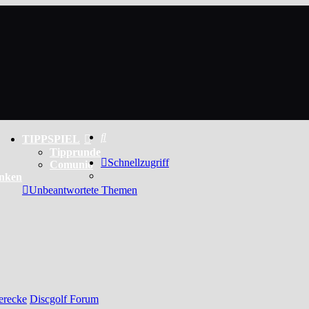
Suche
TIPPSPIEL
Tipprunde
Schnellzugriff
Comunio
enken
Unbeantwortete Themen
erecke
Discgolf Forum