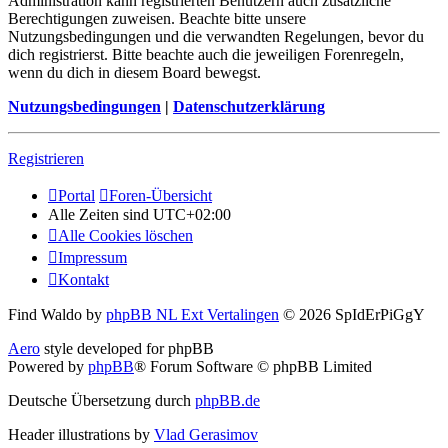
Administration kann registrierten Benutzern auch zusätzliche
Berechtigungen zuweisen. Beachte bitte unsere
Nutzungsbedingungen und die verwandten Regelungen, bevor du
dich registrierst. Bitte beachte auch die jeweiligen Forenregeln,
wenn du dich in diesem Board bewegst.
Nutzungsbedingungen
|
Datenschutzerklärung
Registrieren
Portal
Foren-Übersicht
Alle Zeiten sind
UTC+02:00
Alle Cookies löschen
Impressum
Kontakt
Find Waldo by
phpBB NL Ext Vertalingen
© 2026 SpIdErPiGgY
Aero
style developed for phpBB
Powered by
phpBB
® Forum Software © phpBB Limited
Deutsche Übersetzung durch
phpBB.de
Header illustrations by
Vlad Gerasimov