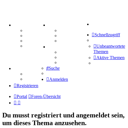
Suche
PORTAL
ZEUG
Forum
Aktienbörse
Schnellzugriff
Webhosting
Treffenübersicht
FAQ
Zitatesammlung
Mastodon
Unbeantwortete
SPIELE
Themen
Kniffel
Sudoku
Aktive Themen
Schiffe versenken
Suche
TIPPSPIEL
Tipprunde
Comunio
Anmelden
Registrieren
Portal
Foren-Übersicht
Du musst registriert und angemeldet sein,
um dieses Thema anzusehen.