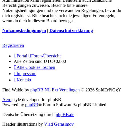
Administration kann registrierten Benutzern auch zusätzliche
Berechtigungen zuweisen. Beachte bitte unsere
Nutzungsbedingungen und die verwandten Regelungen, bevor du
dich registrierst. Bitte beachte auch die jeweiligen Forenregeln,
wenn du dich in diesem Board bewegst.
Nutzungsbedingungen
|
Datenschutzerklärung
Registrieren
Portal
Foren-Übersicht
Alle Zeiten sind
UTC+02:00
Alle Cookies löschen
Impressum
Kontakt
Find Waldo by
phpBB NL Ext Vertalingen
© 2026 SpIdErPiGgY
Aero
style developed for phpBB
Powered by
phpBB
® Forum Software © phpBB Limited
Deutsche Übersetzung durch
phpBB.de
Header illustrations by
Vlad Gerasimov