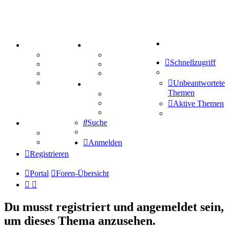
Suche
PORTAL
ZEUG
Forum
Aktienbörse
Schnellzugriff
Webhosting
Treffenübersicht
FAQ
Zitatesammlung
Mastodon
Unbeantwortete
SPIELE
Themen
Kniffel
Sudoku
Aktive Themen
Schiffe versenken
Suche
TIPPSPIEL
Tipprunde
Comunio
Anmelden
Registrieren
Portal
Foren-Übersicht
Du musst registriert und angemeldet sein,
um dieses Thema anzusehen.