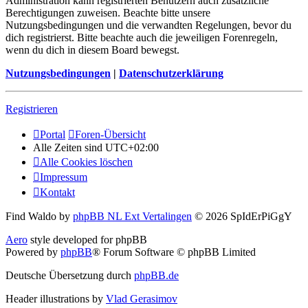
Administration kann registrierten Benutzern auch zusätzliche
Berechtigungen zuweisen. Beachte bitte unsere
Nutzungsbedingungen und die verwandten Regelungen, bevor du
dich registrierst. Bitte beachte auch die jeweiligen Forenregeln,
wenn du dich in diesem Board bewegst.
Nutzungsbedingungen
|
Datenschutzerklärung
Registrieren
Portal
Foren-Übersicht
Alle Zeiten sind
UTC+02:00
Alle Cookies löschen
Impressum
Kontakt
Find Waldo by
phpBB NL Ext Vertalingen
© 2026 SpIdErPiGgY
Aero
style developed for phpBB
Powered by
phpBB
® Forum Software © phpBB Limited
Deutsche Übersetzung durch
phpBB.de
Header illustrations by
Vlad Gerasimov