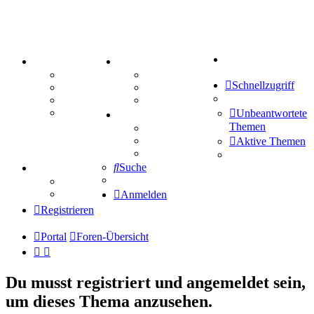
Suche
PORTAL
ZEUG
Forum
Aktienbörse
Schnellzugriff
Webhosting
Treffenübersicht
FAQ
Zitatesammlung
Mastodon
Unbeantwortete
SPIELE
Themen
Kniffel
Sudoku
Aktive Themen
Schiffe versenken
Suche
TIPPSPIEL
Tipprunde
Comunio
Anmelden
Registrieren
Portal
Foren-Übersicht
Du musst registriert und angemeldet sein,
um dieses Thema anzusehen.