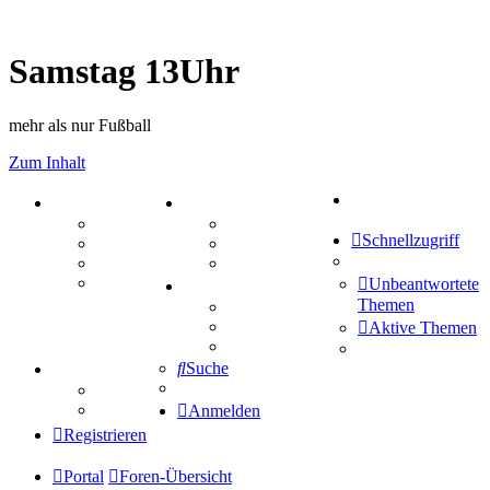
Samstag 13Uhr
mehr als nur Fußball
Zum Inhalt
Suche
PORTAL
ZEUG
Forum
Aktienbörse
Schnellzugriff
Webhosting
Treffenübersicht
FAQ
Zitatesammlung
Mastodon
Unbeantwortete
SPIELE
Themen
Kniffel
Sudoku
Aktive Themen
Schiffe versenken
Suche
TIPPSPIEL
Tipprunde
Comunio
Anmelden
Registrieren
Portal
Foren-Übersicht